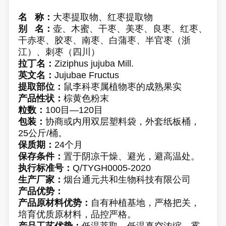
名 称：
大枣提取物、红枣提取物
别 名：
壶、木蜜、干枣、美枣、良枣、红枣、
干赤枣、胶枣、南枣、白蒲枣、半官枣（浙
江）、刺枣（四川）
拉丁名：
Ziziphus jujuba Mill.
英文名：
Jujubae Fructus
提取部位：
鼠李科枣属植物枣的成熟果实
产品性状：
棕黄色粉末
粒数：
100目—120目
包装：
协商或内用双层塑料袋，外套纸板桶，
25公斤/桶。
保质期：
24个月
保存条件：
置于阴凉干燥、避光，避高温处。
执行标准号：
Q/TYGH0005-2020
生产厂家：
烟台通元共和生物科技有限公司
产品优势：
产品原材料优势：
自有种植基地，严格把关，
培育优质原材料，品控严格。
产品工艺优势：
低温萃取，低温真空浓缩，雾