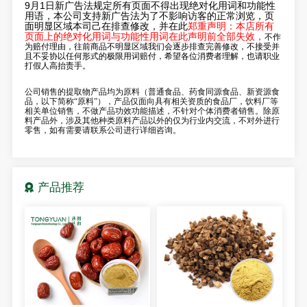
9月1日新广告法规定所有页面不得出现绝对化用词和功能性
用语，本公司支持新广告法为了不影响访客的正常浏览，页
面明显区域本司己在排查修改，并在此
郑重声明：
本店所有
页面上的绝对化用词与功能性用词在此声明前全部失效，
不作
为赔付理由，往前商品不明显区域我们会逐步排查完善修改，不接受并
且不妥协以任何形式的极限用词赔付，希望各位消费者理解，也请职业
打假人高抬责手。
公司销售的提取物产品均为原料（普通食品、药食同源食品、新资源食
品，以下简称“原料”），产品仅面向具有相关资质的食品厂，饮料厂等
相关单位销售，不做产品功效功能描述，不针对个体消费者销售。除原
料产品外，涉及其他种类原料产品以外的仅为行业内交流，不对外进行
零售，如有需要请联系公司进行详细咨询。
产品推荐