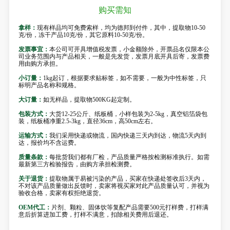
购买需知
拿样：
现有样品均可免费索样，均为德邦到付件，其中，提取物10-50
克/份，冻干产品10克/份，其它原料10-50克/份。
发票事宜：
本公司可开具增值税发票，小金额除外，开票品名仅限本公
司业务范围内与产品相关，一般是先发货，发票月底开具后寄，发票费
用由购方承担。
小订量：
1kg起订，根据要求贴标签，如不需要，一般为中性标签，只
标明产品名称和规格。
大订量：
如无样品，提取物500KG起定制。
包装方式：
大货12-25公斤、纸板桶，小样包装为2-5kg，真空铝箔袋包
装，纸板桶净重2.5-3kg，直径36cm，高50cm左右。
运输方式：
我们采用快递或物流，国内快递三天内到达，物流5天内到
达，报价均不含运费。
质量条款：
每批货我们都有厂检，产品质量严格按检测标准执行。如需
最新第三方检验报告，由购方承担检测费。
关于退货：
提取物属于易被污染的产品，买家在快递处签收后3天内，
不对该产品质量做出反馈时，卖家将视买家对此产品质量认可，并视为
验收合格，卖家有权拒绝退货。
OEM代工：
片剂、颗粒、固体饮等复配产品需要500元打样费，打样满
意后折算进加工费，打样不满意，扣除相关费用后退还。