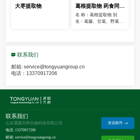
大枣提取物
葛根提取物 药食同源原料萃取 水溶小分子纯提葛根粉 通圆共和
名 称：葛根提取物 别
名：葛藤、甘葛、野葛拉
丁名：PUERARIAE
LOBATAE RADIX提取部
位：柴葛根部化学成分：
粒数：80目—200目检测
方法：TLC产品外观：黄
联系我们
色粉末储存：置于
邮箱: service@tongyuangroup.cn
电话：13370917206
联系我们
山东通圆共和生物科技有限公司
发送邮件
电话: 13370917206
邮箱: service@tongyuangroup.cn