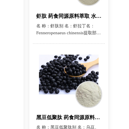
虾肽 药食同源原料萃取 水溶小分子纯提虾肽粉 通圆共和
名 称：虾肽别 名：虾拉丁名：
Fenneropenaeus chinensis提取部
位：虾化学成分：粒数：80目—
200目检测方法：TLC产品外观：
乳白色粉末储存：置于阴凉干燥、
避光，避高温处
黑豆低聚肽 药食同源原料萃取 水溶小分子纯提黑豆低聚肽粉 通圆共和
名 称：黑豆低聚肽别 名：乌豆、