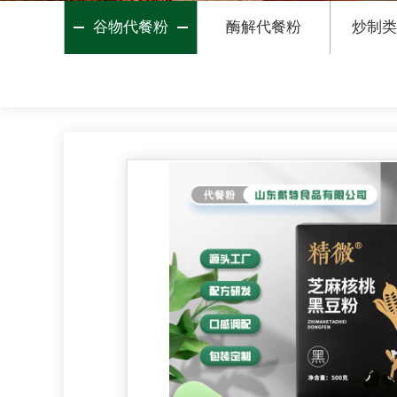
谷物代餐粉
酶解代餐粉
炒制类