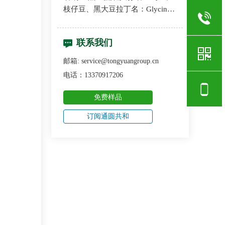
枝仔豆、黑大豆拉丁名：Glycine
max（L.）merr.提取部位：黑豆化
学成分：粒数：80目—200目检测
联系我们
方法：TLC产品外观：白色粉末储
存：置于阴凉干燥
邮箱: service@tongyuangroup.cn
电话：13370917206
免费样品
订阅通圆共和