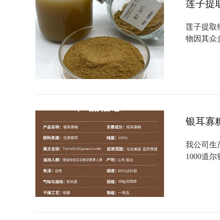
莲子提
莲子提取
物因其众
银耳寡
我公司生
1000