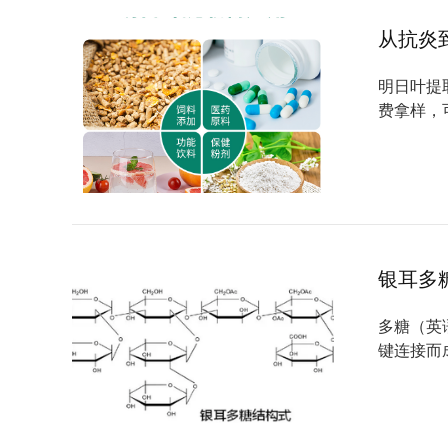
从抗炎
明日叶提
费拿样，
银耳多
多糖（英语：
键连接而