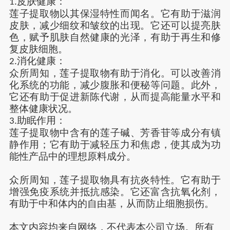
皮肤健康：
1.
莲子提取物以其保湿特性而闻名。它有助于滋润
皮肤，减少细纹和皱纹的出现。它还可以提亮肤
色，赋予肌肤自然健康的光泽
，
有助于再生和修
复皮肤细胞。
消化健康：
2.
众所周知，莲子提取物有助于消化。可以改善消
化系统的功能，减少腹胀和便秘等问题。此外，
它还有助于促进新陈代谢，从而提高能量水平和
整体健康状况。
助眠作用
：
3.
莲子
提取物
中含有的莲子碱、芳香苷等成分有镇
静作用；它有助于减轻压力和焦虑，使其成为
功
能性
产品中的理想
原料
成分。
众所周知，莲子提取物具有抗炎特性。它有助于
增强免疫系统并抵抗感染。它还富含抗氧化剂，
有助于中和体内的自由基，从而防止细胞损伤。
本文
内容均来自网络
，不代表本
公司
立场。所有