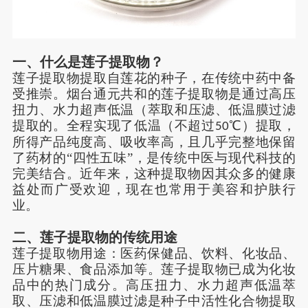
一、
什么是莲子提取物？
莲子提取物提取自莲花的种子，在传统中药中备
受推崇。
烟台通元共和的莲子
提取物是通过高压
扭力、水力超声低温
（
萃取
和压滤、低温膜过滤
提取的
。全程实现了低温（不超过
℃）提取，
50
所得产品纯度高、吸收率高，且几乎完整地保留
了药材的“四性五味”，是传统中医与现代科技的
完美结合。近年来，这种提取物因其众多的健康
益处而广受欢迎，现在也常用于美容和护肤行
业。
二、
莲子
提取物
的传统用途
莲子提取物用途：医药保健品
、
饮料
、
化妆品、
压片糖果、
食品添加等。莲子提取物已成为化妆
品中的热门成分。高压
扭力
、水力超声低温
萃
取
、压滤和低温膜过滤是种子中活性化合物提取