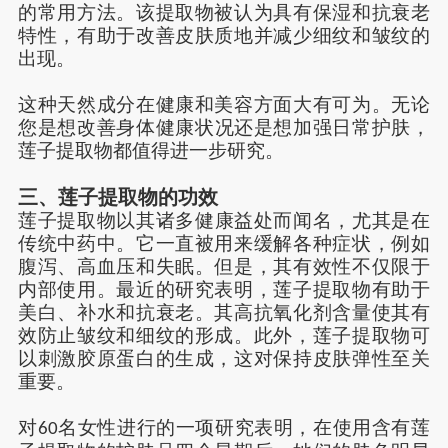
的常用方法。该提取物被认为具有保湿和抗衰老
特性，有助于改善皮肤质地并减少细纹和皱纹的
出现。
这种天然成分在健康和美容方面大有可为。无论
您是想改善
身体
健康状况还是想加强日常护肤，
莲子提取物都值得进一步
研究
。
三、
莲子提取物的功效
莲子提取物以其
诸多
健康益处而闻名，尤其是在
传统中药中。它一直被用来缓解各种
症状
，例如
腹泻、高血压和失眠。但是，其有效性不仅限于
内部使用。最近的研究表明，莲子提取物有助于
美白、补水和抗衰老。其高抗氧化剂含量使其有
效防止皱纹和细纹的形成。此外，莲子提取物可
以刺激胶原蛋白的生成，这对保持皮肤弹性至关
重要。
对
名女性进行的一项研究表明，在使用含有莲
60